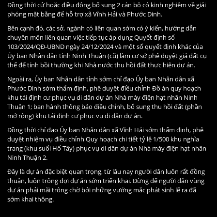
Đồng thời cử hoặc điều động bổ sung 2 cán bộ có kinh nghiệm về giải
phóng mặt bằng để hỗ trợ xã Vĩnh Hải và Phước Dinh.
Bên cạnh đó, các sở, ngành có liên quan sớm có ý kiến, hướng dẫn
chuyên môn liên quan việc tiếp tục áp dụng Quyết định số
103/2024/QĐ-UBND ngày 24/12/2024 và một số quyết định khác của
Ủy ban Nhân dân tỉnh Ninh Thuận (cũ) làm cơ sở phê duyệt giá đất cụ
thể để tính bồi thường khi Nhà nước thu hồi đất thực hiện dự án.
Ngoài ra, Ủy ban Nhân dân tỉnh sớm chỉ đạo Ủy ban Nhân dân xã
Phước Dinh sớm thẩm định, phê duyệt điều chỉnh Đồ án quy hoạch
khu tái định cư phục vụ di dân dự án Nhà máy điện hạt nhân Ninh
Thuận 1; ban hành thông báo điều chỉnh, bổ sung thu hồi đất (phần
mở rộng) khu tái định cư phục vụ di dân dự án.
Đồng thời chỉ đạo Ủy ban Nhân dân xã Vĩnh Hải sớm thẩm định, phê
duyệt nhiệm vụ điều chỉnh Quy hoạch chi tiết tỷ lệ 1/500 khu nghĩa
trang (khu suối Hố Tây) phục vụ di dân dự án Nhà máy điện hạt nhân
Ninh Thuận 2.
Đây là dự án đặc biệt quan trọng, từ lâu nay người dân luôn rất đồng
thuận, luôn trông đợi dự án sớm triển khai. Đừng để người dân vùng
dự án phải mãi trông chờ bởi những vướng mắc phát sinh lẽ ra đã
sớm khai thông.