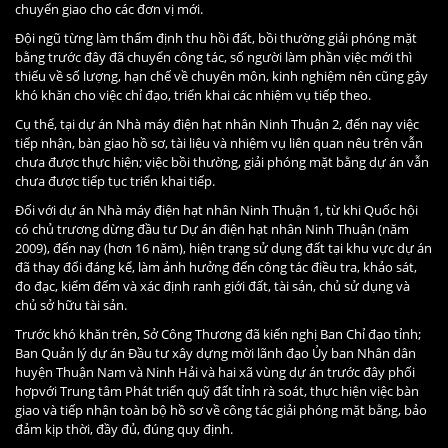
chuyển giao cho các đơn vị mới.
Đội ngũ từng làm thẩm định thu hồi đất, bồi thường giải phóng mặt
bằng trước đây đã chuyển công tác, số người làm phần việc mới thì
thiếu về số lượng, hạn chế về chuyên môn, kinh nghiệm nên cũng gây
khó khăn cho việc chỉ đạo, triển khai các nhiệm vụ tiếp theo.
Cụ thể, tại dự án Nhà máy điện hạt nhân Ninh Thuận 2, đến nay việc
tiếp nhận, bàn giao hồ sơ, tài liệu và nhiệm vụ liên quan nêu trên vẫn
chưa được thực hiện; việc bồi thường, giải phóng mặt bằng dự án vẫn
chưa được tiếp tục triển khai tiếp.
Đối với dự án Nhà máy điện hạt nhân Ninh Thuận 1, từ khi Quốc hội
có chủ trương dừng đầu tư Dự án điện hạt nhân Ninh Thuận (năm
2009), đến nay (hơn 16 năm), hiện trạng sử dụng đất tại khu vực dự án
đã thay đổi đáng kể, làm ảnh hưởng đến công tác điều tra, khảo sát,
đo đạc, kiểm đếm và xác định ranh giới đất, tài sản, chủ sử dụng và
chủ sở hữu tài sản.
Trước khó khăn trên, Sở Công Thương đã kiến nghị Ban Chỉ đạo tỉnh;
Ban Quản lý dự án Đầu tư xây dựng mời lãnh đạo Ủy ban Nhân dân
huyện Thuận Nam và Ninh Hải và hai xã vùng dự án trước đây phối
hợpvới Trung tâm Phát triển quỹ đất tỉnh rà soát, thực hiện việc bàn
giao và tiếp nhận toàn bộ hồ sơ về công tác giải phóng mặt bằng, bảo
đảm kịp thời, đầy đủ, đúng quy định.