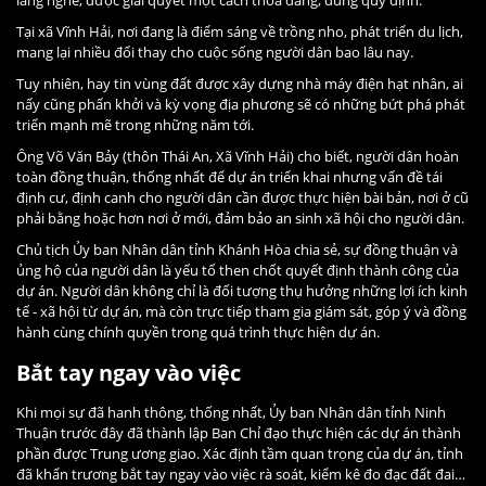
Tại xã Vĩnh Hải, nơi đang là điểm sáng về trồng nho, phát triển du lịch,
mang lại nhiều đổi thay cho cuộc sống người dân bao lâu nay.
Tuy nhiên, hay tin vùng đất được xây dựng nhà máy điện hạt nhân, ai
nấy cũng phấn khởi và kỳ vọng địa phương sẽ có những bứt phá phát
triển mạnh mẽ trong những năm tới.
Ông Võ Văn Bảy (thôn Thái An, Xã Vĩnh Hải) cho biết, người dân hoàn
toàn đồng thuận, thống nhất để dự án triển khai nhưng vấn đề tái
định cư, định canh cho người dân cần được thực hiện bài bản, nơi ở cũ
phải bằng hoặc hơn nơi ở mới, đảm bảo an sinh xã hội cho người dân.
Chủ tịch Ủy ban Nhân dân tỉnh Khánh Hòa chia sẻ, sự đồng thuận và
ủng hộ của người dân là yếu tố then chốt quyết định thành công của
dự án. Người dân không chỉ là đối tượng thụ hưởng những lợi ích kinh
tế - xã hội từ dự án, mà còn trực tiếp tham gia giám sát, góp ý và đồng
hành cùng chính quyền trong quá trình thực hiện dự án.
Bắt tay ngay vào việc
Khi mọi sự đã hanh thông, thống nhất, Ủy ban Nhân dân tỉnh Ninh
Thuận trước đây đã thành lập Ban Chỉ đạo thực hiện các dự án thành
phần được Trung ương giao. Xác định tầm quan trọng của dự án, tỉnh
đã khẩn trương bắt tay ngay vào việc rà soát, kiểm kê đo đạc đất đai…