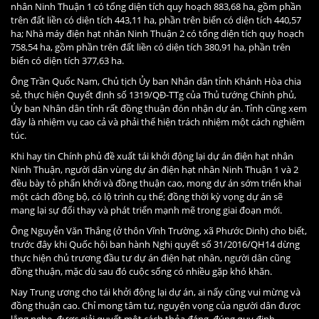
nhân Ninh Thuận 1 có tổng diện tích quy hoạch 883,68 ha, gồm phần
trên đất liền có diện tích 443,11 ha, phần trên biển có diện tích 440,57
ha; Nhà máy điện hạt nhân Ninh Thuận 2 có tổng diện tích quy hoạch
758,54 ha, gồm phần trên đất liền có diện tích 380,91 ha, phần trên
biển có diện tích 377,63 ha.
Ông Trần Quốc Nam, Chủ tịch Ủy ban Nhân dân tỉnh Khánh Hòa chia
sẻ, thực hiện Quyết định số 1319/QĐ-TTg của Thủ tướng Chính phủ,
Ủy ban Nhân dân tỉnh rất đồng thuận đón nhận dự án. Tỉnh cũng xem
đây là nhiệm vụ cao cả và phải thể hiện trách nhiệm một cách nghiêm
túc.
Khi hay tin Chính phủ đề xuất tái khởi động lại dự án điện hạt nhân
Ninh Thuận, người dân vùng dự án điện hạt nhân Ninh Thuận 1 và 2
đều bày tỏ phấn khởi và đồng thuận cao, mong dự án sớm triển khai
một cách đồng bộ, có lộ trình cụ thể; đồng thời kỳ vọng dự án sẽ
mang lại sự đổi thay và phát triển mạnh mẽ trong giai đoạn mới.
Ông Nguyễn Văn Thắng (ở thôn Vĩnh Trường, xã Phước Dinh) cho biết,
trước đây khi Quốc hội ban hành Nghị quyết số 31/2016/QH14 dừng
thực hiện chủ trương đầu tư dự án điện hạt nhân, người dân cũng
đồng thuận, mặc dù sau đó cuộc sống có nhiều gặp khó khăn.
Nay Trung ương cho tái khởi động lại dự án, ai nấy cũng vui mừng và
đồng thuận cao. Chỉ mong tâm tư, nguyện vọng của người dân được
lắng nghe, được giải quyết một cách thỏa đáng, đúng quy định.