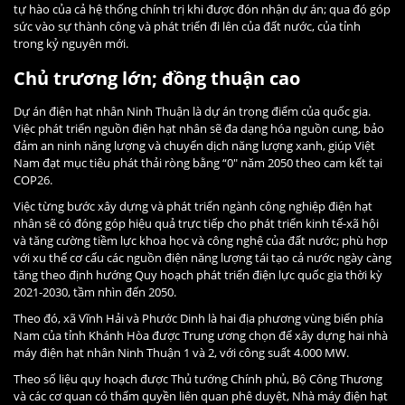
tự hào của cả hệ thống chính trị khi được đón nhận dự án; qua đó góp
sức vào sự thành công và phát triển đi lên của đất nước, của tỉnh
trong kỷ nguyên mới.
Chủ trương lớn; đồng thuận cao
Dự án điện hạt nhân Ninh Thuận là dự án trọng điểm của quốc gia.
Việc phát triển nguồn điện hạt nhân sẽ đa dạng hóa nguồn cung, bảo
đảm an ninh năng lượng và chuyển dịch năng lượng xanh, giúp Việt
Nam đạt mục tiêu phát thải ròng bằng “0" năm 2050 theo cam kết tại
COP26.
Việc từng bước xây dựng và phát triển ngành công nghiệp điện hạt
nhân sẽ có đóng góp hiệu quả trực tiếp cho phát triển kinh tế-xã hội
và tăng cường tiềm lực khoa học và công nghệ của đất nước; phù hợp
với xu thế cơ cấu các nguồn điện năng lượng tái tạo cả nước ngày càng
tăng theo định hướng Quy hoạch phát triển điện lực quốc gia thời kỳ
2021-2030, tầm nhìn đến 2050.
Theo đó, xã Vĩnh Hải và Phước Dinh là hai địa phương vùng biển phía
Nam của tỉnh Khánh Hòa được Trung ương chọn để xây dựng hai nhà
máy điện hạt nhân Ninh Thuận 1 và 2, với công suất 4.000 MW.
Theo số liệu quy hoạch được Thủ tướng Chính phủ, Bộ Công Thương
và các cơ quan có thẩm quyền liên quan phê duyệt, Nhà máy điện hạt