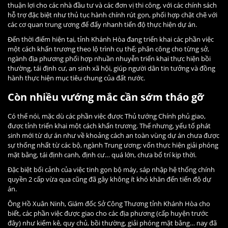
thuận lợi cho các nhà đầu tư và các đơn vị thi công, với các chính sách
hỗ trợ đặc biệt như thủ tục hành chính rút gọn, phối hợp chặt chẽ với
các cơ quan trung ương để đẩy nhanh tiến độ thực hiện dự án.
Đến thời điểm hiện tại, tỉnh Khánh Hòa đang triển khai các phần việc
một cách khẩn trương theo lộ trình cụ thể; phân công cho từng sở,
ngành địa phương phối hợp nhuần nhuyễn triển khai thực hiện bồi
thường, tái định cư, an sinh xã hội, giúp người dân tin tưởng và đồng
hành thực hiện mục tiêu chung của đất nước.
Còn nhiều vướng mắc cần sớm tháo gỡ
Có thể nói, mặc dù các phần việc được Thủ tướng Chính phủ giao,
được tỉnh triển khai một cách khẩn trương. Thế nhưng, yếu tố phát
sinh mới từ dự án như về khoảng cách an toàn vùng dự án chưa được
sự thống nhất từ các bộ, ngành Trung ương; vốn thực hiện giải phóng
mặt bằng, tái định canh, định cư… quá lớn, chưa bố trí kịp thời.
Đặc biệt bối cảnh của việc tinh gọn bộ máy, sáp nhập hệ thống chính
quyền 2 cấp vừa qua cũng đã gây không ít khó khăn đến tiến độ dự
án.
Ông Hồ Xuân Ninh, Giám đốc Sở Công Thương tỉnh Khánh Hòa cho
biết, các phần việc được giao cho các địa phương (cấp huyện trước
đây) như kiểm kê, quy chủ, bồi thường, giải phóng mặt bằng… nay đã