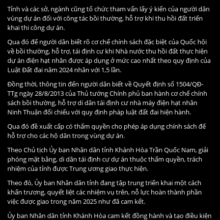
Tỉnh và các sở, ngành cũng tổ chức tham vấn lấy ý kiến của người dân
vùng dự án đối với công tác bồi thường, hỗ trợ khi thu hồi đất triển
khai thi công dự án.
Qua đó để người dân biết rõ cơ chế chính sách đặc biệt của Quốc hội
về bồi thường, hỗ trợ, tái định cư khi Nhà nước thu hồi đất thực hiện
dự án điện hạt nhân được áp dụng ở mức cao nhất theo quy định của
Luật Đất đai năm 2024 nhân với 1,5 lần.
Đồng thời, thông tin đến người dân biết về Quyết định số 1504/QĐ-
TTg ngày 28/8/2013 của Thủ tướng Chính phủ ban hành cơ chế chính
sách bồi thường, hỗ trợ di dân tái định cư nhà máy điện hạt nhân
Ninh Thuận đối chiếu với quy định pháp luật đất đai hiện hành.
Qua đó đề xuất cấp có thẩm quyền cho phép áp dụng chính sách để
hỗ trợ cho các hộ dân trong vùng dự án.
Theo Chủ tịch Ủy ban Nhân dân tỉnh Khánh Hòa Trần Quốc Nam, giải
phóng mặt bằng, di dân tái định cư dự án thuộc thẩm quyền, trách
nhiệm của tỉnh được Trung ương giao thực hiện.
Theo đó, Ủy ban Nhân dân tỉnh đang tập trung triển khai một cách
khẩn trương, quyết liệt các nhiệm vụ trên, nỗ lực hoàn thành phần
việc được giao trong năm 2025 như đã cam kết.
Ủy ban Nhân dân tỉnh Khánh Hòa cam kết đồng hành và tạo điều kiện