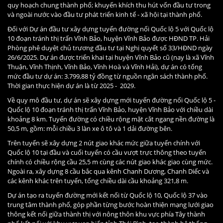
quy hoạch chung thành phố; khuyến khích thu hút vốn đầu tư trong
và ngoài nước vào đầu tư phát triển kinh tế - xã hội tại thành phố.
Đối với Dự án đầu tư xây dựng tuyến đường nối Quốc lộ 5 với Quốc lộ
10 đoạn tránh thị trấn Vĩnh Bảo, huyện Vĩnh Bảo được HĐND TP. Hải
Phòng phê duyệt chủ trương đầu tư tại Nghị quyết số 33/HĐND ngày
26/6/2025. Dự án được triển khai tại huyện Vĩnh Bảo cũ (nay là xã Vĩnh
Thuận, Vĩnh Thịnh, Vĩnh Bảo, Vĩnh Hoà và Vĩnh Hải), dự án có tổng
mức đầu tư dự án: 3.799,88 tỷ đồng từ nguồn ngân sách thành phố.
Thời gian thực hiện dự án là từ 2025 - 2029.
Về quy mô đầu tư, dự án sẽ xây dựng mới tuyến đường nối Quốc lộ 5 -
Quốc lộ 10 đoạn tránh thị trấn Vĩnh Bảo, huyện Vĩnh Bảo với chiều dài
khoảng 8 km. Tuyến đường có chiều rộng mặt cắt ngang nền đường là
50,5 m, gồm: mỗi chiều 3 làn xe ô tô và 1 dải đường bên.
Trên tuyến sẽ xây dựng 2 nút giao khác mức giữa tuyến chính với
Quốc lộ 10 tại đầu và cuối tuyến có cầu vượt trực thông theo tuyến
chính có chiều rộng cầu 25,5 m cùng các nút giao khác giao cùng mức.
Ngoài ra, xây dựng 8 cầu bắc qua kênh Chanh Dương, Chanh Diếc và
các kênh khác trên tuyến, tổng chiều dài cầu khoảng 321,8 m.
Dự án tạo ra tuyến đường mới kết nối từ Quốc lộ 10, Quốc lộ 37 vào
trung tâm thành phố, góp phần từng bước hoàn thiện mạng lưới giao
thông kết nối giữa thành thị với nông thôn khu vực phía Tây thành