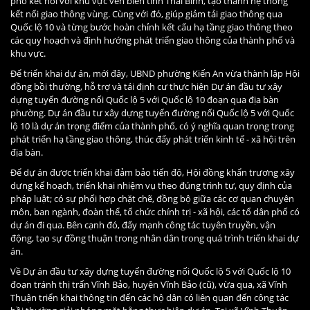
phố kết nối với khu vực ven biển tỉnh Thái Bình, tạo thành hệ thống
kết nối giao thông vùng. Cùng với đó, giúp giảm tải giao thông qua
Quốc lộ 10 và từng bước hoàn chỉnh kết cấu hạ tầng giao thông theo
các quy hoạch và định hướng phát triển giao thông của thành phố và
khu vực.
Để triển khai dự án, mới đây, UBND phường Kiến An vừa thành lập Hội
đồng bồi thường, hỗ trợ và tái định cư thực hiện Dự án đầu tư xây
dựng tuyến đường nối Quốc lộ 5 với Quốc lộ 10 đoạn qua địa bàn
phường. Dự án đầu tư xây dựng tuyến đường nối Quốc lộ 5 với Quốc
lộ 10 là dự án trọng điểm của thành phố, có ý nghĩa quan trọng trong
phát triển hạ tầng giao thông, thúc đẩy phát triển kinh tế - xã hội trên
địa bàn.
Để dự án được triển khai đảm bảo tiến độ, Hội đồng khẩn trương xây
dựng kế hoạch, triển khai nhiệm vụ theo đúng trình tự, quy định của
pháp luật; có sự phối hợp chặt chẽ, đồng bộ giữa các cơ quan chuyên
môn, ban ngành, đoàn thể, tổ chức chính trị - xã hội, các tổ dân phố có
dự án đi qua. Bên cạnh đó, đẩy mạnh công tác tuyên truyền, vận
động, tạo sự đồng thuận trong nhân dân trong quá trình triển khai dự
án.
Về Dự án đầu tư xây dựng tuyến đường nối Quốc lộ 5 với Quốc lộ 10
đoạn tránh thị trấn Vĩnh Bảo, huyện Vĩnh Bảo (cũ), vừa qua, xã Vĩnh
Thuận triển khai thông tin đến các hộ dân có liên quan đến công tác