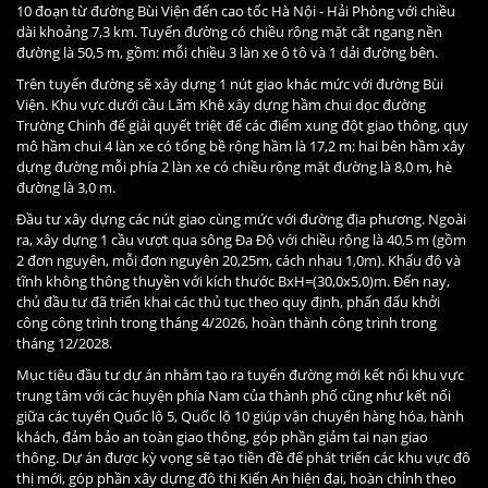
10 đoạn từ đường Bùi Viện đến cao tốc Hà Nội - Hải Phòng với chiều
dài khoảng 7,3 km. Tuyến đường có chiều rộng mặt cắt ngang nền
đường là 50,5 m, gồm: mỗi chiều 3 làn xe ô tô và 1 dải đường bên.
Trên tuyến đường sẽ xây dựng 1 nút giao khác mức với đường Bùi
Viện. Khu vực dưới cầu Lãm Khê xây dựng hầm chui dọc đường
Trường Chinh để giải quyết triệt để các điểm xung đột giao thông, quy
mô hầm chui 4 làn xe có tổng bề rộng hầm là 17,2 m; hai bên hầm xây
dựng đường mỗi phía 2 làn xe có chiều rộng mặt đường là 8,0 m, hè
đường là 3,0 m.
Đầu tư xây dựng các nút giao cùng mức với đường địa phương. Ngoài
ra, xây dựng 1 cầu vượt qua sông Đa Độ với chiều rộng là 40,5 m (gồm
2 đơn nguyên, mỗi đơn nguyên 20,25m, cách nhau 1,0m). Khẩu độ và
tĩnh không thông thuyền với kích thước BxH=(30,0x5,0)m. Đến nay,
chủ đầu tư đã triển khai các thủ tục theo quy định, phấn đấu khởi
công công trình trong tháng 4/2026, hoàn thành công trình trong
tháng 12/2028.
Mục tiêu đầu tư dự án nhằm tạo ra tuyến đường mới kết nối khu vực
trung tâm với các huyện phía Nam của thành phố cũng như kết nối
giữa các tuyến Quốc lộ 5, Quốc lộ 10 giúp vận chuyển hàng hóa, hành
khách, đảm bảo an toàn giao thông, góp phần giảm tai nạn giao
thông. Dự án được kỳ vọng sẽ tạo tiền đề để phát triển các khu vực đô
thị mới, góp phần xây dựng đô thị Kiến An hiện đại, hoàn chỉnh theo