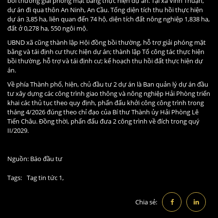
bồi thường giải phóng mặt bằng thực hiện dự án. Tại xã Vĩnh Thuận,
dự án đi qua thôn An Ninh, An Cầu. Tổng diện tích thu hồi thực hiện
dự án 3,85 ha, liên quan đến 74 hộ, diện tích đất nông nghiệp 1,838 ha,
đất ở 0,278 ha, 550 ngôi mộ.
UBND xã cũng thành lập Hội đồng bồi thường, hỗ trợ giải phóng mặt
bằng và tái định cư thực hiện dự án; thành lập Tổ công tác thực hiện
bồi thường, hỗ trợ và tái định cư; kế hoạch thu hồi đất thực hiện dự
án.
Về phía Thành phố, hiện, chủ đầu tư 2 dự án là Ban quản lý dự án đầu
tư xây dựng các công trình giao thông và nông nghiệp Hải Phòng triển
khai các thủ tục theo quy định, phấn đấu khởi công công trình trong
tháng 4/2026 đúng theo chỉ đạo của Bí thư Thành ủy Hải Phòng Lê
Tiến Châu. Đồng thời, phấn đấu đưa 2 công trình về đích trong quý
II/2029.
Nguồn:
Báo đầu tư
Tags:
Tag tin tức 1,
Chia sẻ: