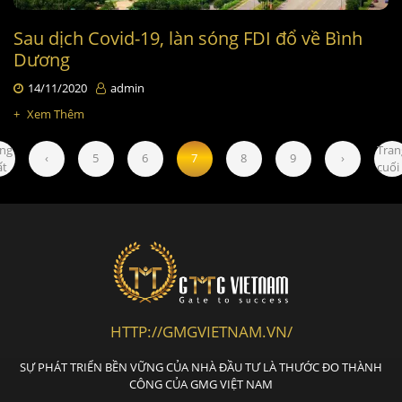
Sau dịch Covid-19, làn sóng FDI đổ về Bình
Dương
14/11/2020
admin
+
Xem Thêm
ng
Tran
‹
5
6
7
8
9
›
ất
cuối
HTTP://GMGVIETNAM.VN/
SỰ PHÁT TRIỂN BỀN VỮNG CỦA NHÀ ĐẦU TƯ LÀ THƯỚC ĐO THÀNH
CÔNG CỦA GMG VIỆT NAM